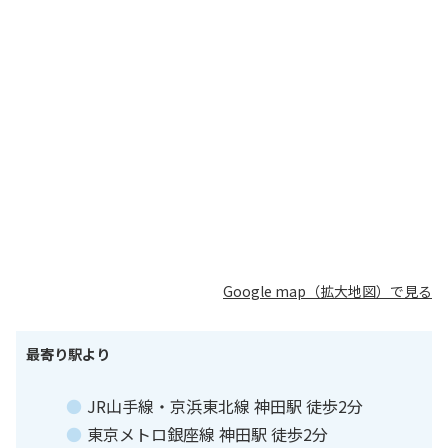
Google map（拡大地図）で見る
最寄り駅より
JR⼭⼿線‧京浜東北線 神⽥駅 徒歩2分
東京メトロ銀座線 神⽥駅 徒歩2分