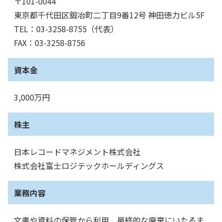
〒101-0044
東京都千代⽥区鍛冶町⼆丁⽬9番12号 神⽥徳⼒ビル5F
TEL：03-3258-8755（代表）
FAX：03-3258-8756
資本金
3,000万円
株主
⽇本レコードマネジメント株式会社
株式会社富⼠ロジテックホールディングス
業務内容
⽂書や資料の保管から利⽤、最終的な廃棄にいたるま